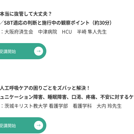
本当に抜管して大丈夫？
T／SBT適応の判断と施行中の観察ポイント（約30分）
：大阪府済生会 中津病院 HCU 半崎 隼人先生
受講開始
人工呼吸ケアの困りごとをズバッと解決！
ュニケーション障害、睡眠障害、口渇、疼痛、不安に対するケ
：茨城キリスト教大学 看護学部 看護学科 大内 玲先生
受講開始