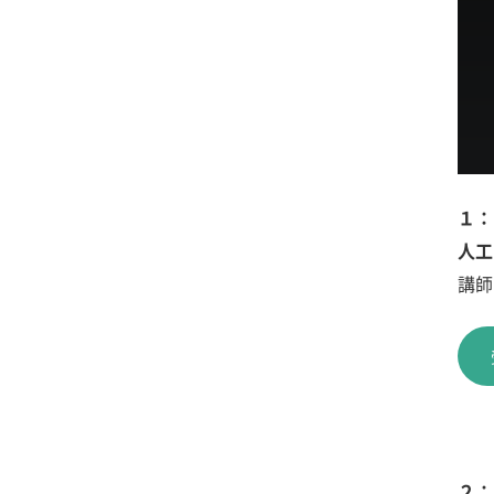
１：
人工
講師
２：