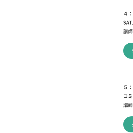
４：
SA
講師
５：
コミ
講師