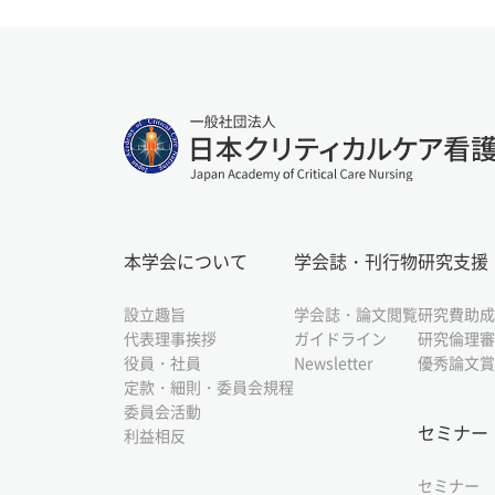
本学会について
学会誌・刊行物
研究支援
設立趣旨
学会誌・論文閲覧
研究費助成
代表理事挨拶
ガイドライン
研究倫理審
役員・社員
Newsletter
優秀論文賞
定款・細則・委員会規程
委員会活動
セミナー
利益相反
セミナー