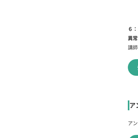
６：
異常
講師
ア
アン