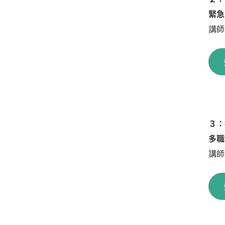
緊急
講師
３：
多職
講師