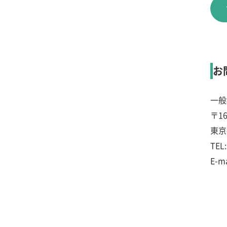
お
一般
〒16
東京
TEL
E-m