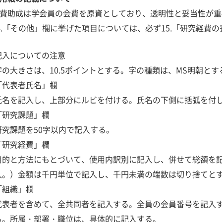
費助成は学会員の会費を原資としており、透明性と妥当性が重
4.「その他」欄に挙げた項目については、必ず15.「研究経費
記入についての注意
字の大きさは、10.5ポイントとする。字の種類は、MS明朝とす
「代表者氏名」欄
氏名を記入し、上部分にルビを付ける。氏名の下側に括弧を付
「研究課題」欄
研究課題を50字以内で記入する。
「研究経費」欄
目的と方法にもとづいて、使用内訳別に記入し、併せて総額を
入。）金額は千円単位で記入し、千円未満の端数は切り捨てと
「組織」欄
代表者を含めて、全共同者を記入する。全員の会員番号を記入
る。所属・部署・職位は、具体的に記入する。