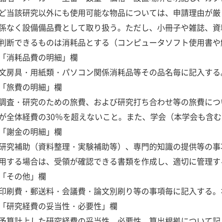
ど当該研究以外にも使用可能な物品については、申請理由が厳
係なく設備備品費として取り扱う。ただし、小冊子や雑誌、資
判断できるものは消耗品とする（コンピュータソフト使用書や
「消耗品費の明細」欄
文房具・用紙類・パソコン関係消耗品等その品名毎に記入する
「旅費の明細」欄
調査・研究のための旅費、および研究打ち合わせ等の旅費につ
が全体経費の30％を超えないこと。また、学会（本学会も含
「謝金の明細」欄
研究補助（資料整理・実験補助等）、専門的知識の提供等の事
用する場合は、受領が確認できる書類を作成し、適切に管理す
「その他」欄
印刷費・郵送料・会議費・論文別刷り等の事項毎に記入する。
「研究経費の妥当性・必要性」欄
予算計上した研究経費の妥当性、必要性、算出根拠について記