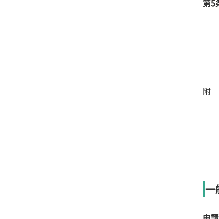
第5
附 
一
申請