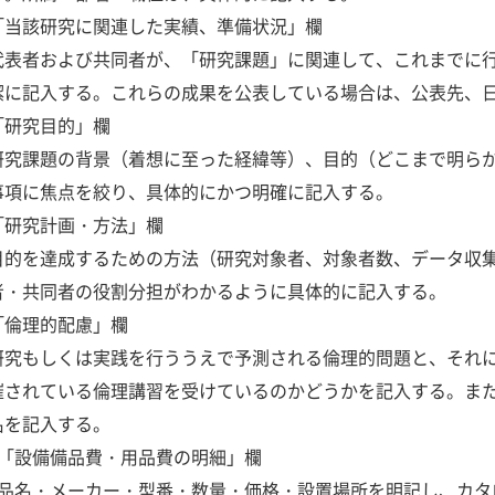
「当該研究に関連した実績、準備状況」欄
代表者および共同者が、「研究課題」に関連して、これまでに
潔に記入する。これらの成果を公表している場合は、公表先、
「研究目的」欄
研究課題の背景（着想に至った経緯等）、目的（どこまで明ら
事項に焦点を絞り、具体的にかつ明確に記入する。
「研究計画・方法」欄
目的を達成するための方法（研究対象者、対象者数、データ収
者・共同者の役割分担がわかるように具体的に記入する。
「倫理的配慮」欄
研究もしくは実践を行ううえで予測される倫理的問題と、それ
催されている倫理講習を受けているのかどうかを記入する。ま
名を記入する。
「設備備品費・用品費の明細」欄
品名・メーカー・型番・数量・価格・設置場所を明記し、カタ