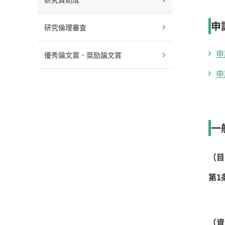
申
研究倫理審査
申
優秀論文賞・奨励論文賞
申
一
（目
第1
（資