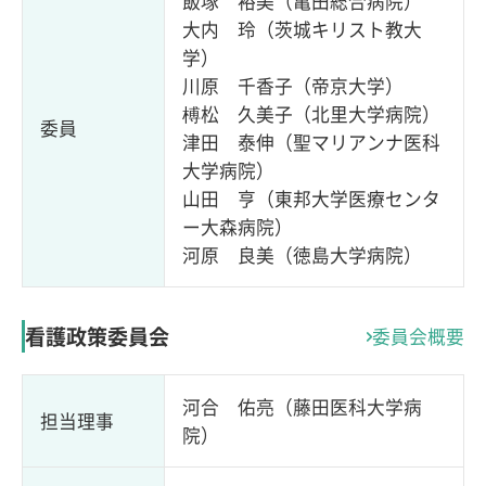
飯塚 裕美（亀田総合病院）
大内 玲（茨城キリスト教大
学）
川原 千香子（帝京大学）
榑松 久美子（北里大学病院）
委員
津田 泰伸（聖マリアンナ医科
大学病院）
山田 亨（東邦大学医療センタ
ー大森病院）
河原 良美（徳島大学病院）
看護政策委員会
委員会概要
河合 佑亮（藤田医科大学病
担当理事
院）